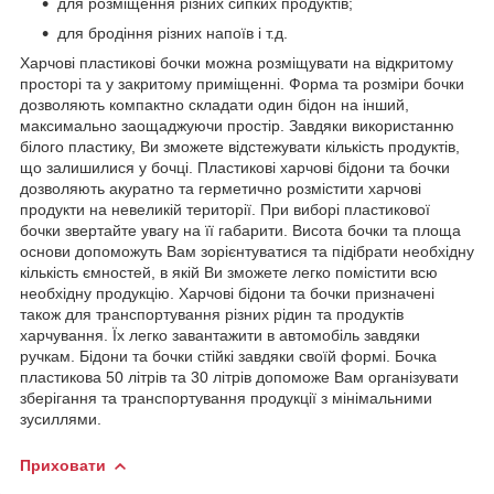
для розміщення різних сипких продуктів;
для бродіння різних напоїв і т.д.
Харчові пластикові бочки можна розміщувати на відкритому
просторі та у закритому приміщенні. Форма та розміри бочки
дозволяють компактно складати один бідон на інший,
максимально заощаджуючи простір. Завдяки використанню
білого пластику, Ви зможете відстежувати кількість продуктів,
що залишилися у бочці. Пластикові харчові бідони та бочки
дозволяють акуратно та герметично розмістити харчові
продукти на невеликій території. При виборі пластикової
бочки звертайте увагу на її габарити. Висота бочки та площа
основи допоможуть Вам зорієнтуватися та підібрати необхідну
кількість ємностей, в якій Ви зможете легко помістити всю
необхідну продукцію. Харчові бідони та бочки призначені
також для транспортування різних рідин та продуктів
харчування. Їх легко завантажити в автомобіль завдяки
ручкам. Бідони та бочки стійкі завдяки своїй формі. Бочка
пластикова 50 літрів та 30 літрів допоможе Вам організувати
зберігання та транспортування продукції з мінімальними
зусиллями.
Приховати