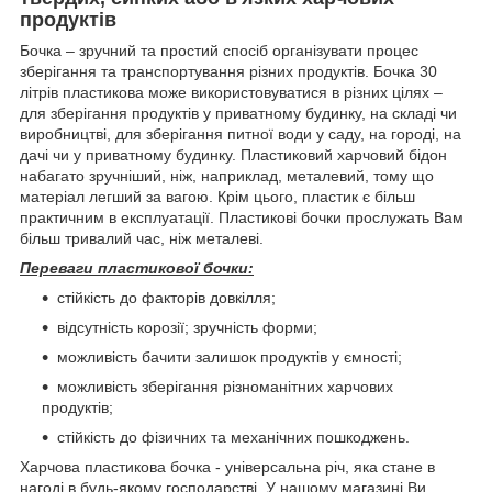
продуктів
Бочка – зручний та простий спосіб організувати процес
зберігання та транспортування різних продуктів. Бочка 30
літрів пластикова може використовуватися в різних цілях –
для зберігання продуктів у приватному будинку, на складі чи
виробництві, для зберігання питної води у саду, на городі, на
дачі чи у приватному будинку. Пластиковий харчовий бідон
набагато зручніший, ніж, наприклад, металевий, тому що
матеріал легший за вагою. Крім цього, пластик є більш
практичним в експлуатації. Пластикові бочки прослужать Вам
більш тривалий час, ніж металеві.
Переваги пластикової бочки:
стійкість до факторів довкілля;
відсутність корозії; зручність форми;
можливість бачити залишок продуктів у ємності;
можливість зберігання різноманітних харчових
продуктів;
стійкість до фізичних та механічних пошкоджень.
Харчова пластикова бочка - універсальна річ, яка стане в
нагоді в будь-якому господарстві. У нашому магазині Ви