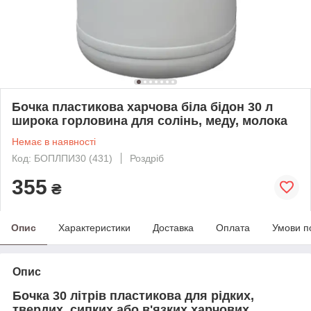
Бочка пластикова харчова біла бідон 30 л
широка горловина для солінь, меду, молока
Немає в наявності
Код: БОПЛПИ30 (431)
Роздріб
355
₴
Опис
Характеристики
Доставка
Оплата
Умови п
Опис
Бочка 30 літрів пластикова для рідких,
твердих, сипких або в'язких харчових