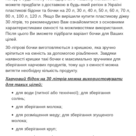
можете придбати з доставкою в будь-який регіон в Україні
пластикові бідони та бочки на 20 л, 30 л, 40 л, 50 л, 60 л, 70 л,
80 л, 100 л, 120 л. Якщо Ви вирішили купити пластикову діжку
30 літрів, то рекомендуємо Вам ознайомитися з основними
характеристиками ємності та можливостями використання.
Після цього Ви зможете підібрати варіант бочки для Ваших
цілей.
30-літрові бочки виготовляються з кришкою, яка зручно
кріпиться на ємність за допомогою різьблення. Завдяки
наявності кришки такі бочки є максимально зручними для
зберігання харчових продуктів, тому що з ємності можна
витягти необхідну кількість продукту.
Харчовий бідон на 30 літрів можна використовувати
для таких цілей:
для води (питної або технічної); для зберігання
солінь;
для зберігання молока;
для розміщення меду; для зберігання згущеного
молока;
для зберігання круп;