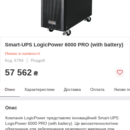
Smart-UPS LogicPower 6000 PRO (with battery)
Немає в наявності
Код: 6784
Роздріб
57 562
₴
Опис
Характеристики
Доставка
Оплата
Умови п
Опис
Компанія LogicPower представляє інноваційний Smart-UPS
LogicPower 6000 PRO (with battery). Це високотехнологічне
обладнання для забезпечення резервного живлення при