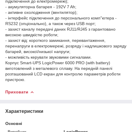
підключення до електромережі);
- акумуляторна батарея - 192V 7 Ah;
- активне охолодження (вентилятор);
- інтерфейс підключення до персонального комп"ютера -
RS232 (опціонально), а також через USB порт;
- захист каналу передачі даних RJ11/RJ45 з гарантовано
високою швидкістю роботи;
- захист від: короткого замикання, перевантаження,
перенапруги в електромережі, розряду і надлишкового заряду
батарей, високої/низької напруги;
- можливість керувати звуковими сигналами.
Корпус Smart-UPS LogicPower 6000 PRO (with battery)
виготовлений з металевого сплаву. На передній панелі
розташований LCD екран для контролю параметрів роботи
пристрою.
Приховати
Характеристики
Основні
Виробник
LogicPower