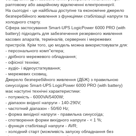
раптовому або аварійному відключенні електроенергії.
На сьогодні - це найбільш доступне та економічне джерело
безперебійного живлення з функціями стабілізації напруги та
холодного старту.
Сфера застосування Smart-UPS LogicPower 6000 PRO (with
battery) підходить для забезпечення резервного живлення
касових апаратів, терміналів, серверних і мережевих
пристроїв. Крім того, цю модель можна використовувати для:
- персонального комп"ютера;
- дрібного мережевого обладнання;
- офісної техніки;
- аудіо- і відеоустаткування;
- мережевих сховищ.
Джерело безперебійного живлення (ДБЖ) з правильною
синусоїдою Smart-UPS LogicPower 6000 PRO (with battery)
має наступні технічні характеристики:
- потужність - 6000VA/5400W;
- діапазон вхідної напруги - 140-290V;
- частотний діапазон - 50/60 Hz;
- форма вихідної напруги - правильна синусоїда;
- спотворення форми вихідного напруги - < 1 %;
- функція стабілізації напруги - AVR;
- холодний старт (можливість запуску обладнання без