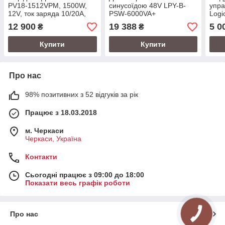
PV18-1512VPM, 1500W,
синусоїдою 48V LPY-B-
упра
12V, ток заряда 10/20А,
PSW-6000VA+
Logi
160-275V, MPPT (60А, 15-
(4200Вт)10A/20A
12 900
19 388
5 0
₴
₴
145 Vdc)
Купити
Купити
Про нас
98% позитивних з 52 відгуків за рік
Працює з 18.03.2018
м. Черкаси
Черкаси, Україна
Контакти
Сьогодні працює з 09:00 до 18:00
Показати весь графік роботи
Про нас
КНОПКА
ЗВ'ЯЗКУ