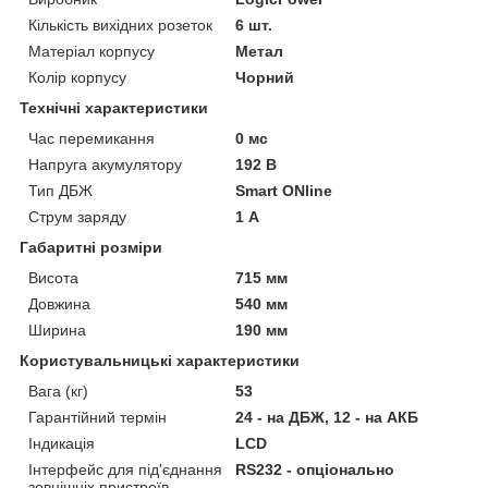
Кількість вихідних розеток
6 шт.
Матеріал корпусу
Метал
Колір корпусу
Чорний
Технічні характеристики
Час перемикання
0 мс
Напруга акумулятору
192 В
Тип ДБЖ
Smart ONline
Струм заряду
1 А
Габаритні розміри
Висота
715 мм
Довжина
540 мм
Ширина
190 мм
Користувальницькі характеристики
Вага (кг)
53
Гарантійний термін
24 - на ДБЖ, 12 - на АКБ
Індикація
LCD
Інтерфейс для під'єднання
RS232 - опціонально
зовнішніх пристроїв