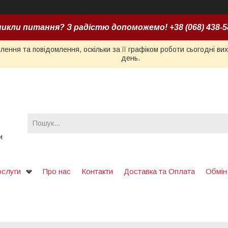
икли питання? З радістю допоможемо! +38 (068) 438-5
ення та повідомлення, оскільки за її графіком роботи сьогодні в
день.
и
ослуги
Про нас
Контакти
Доставка та Оплата
Обмін