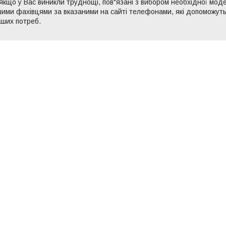
 якщо у Вас виникли труднощі, пов"язані з вибором необхідної мо
шими фахівцями за вказаними на сайті телефонами, які допоможут
аших потреб.