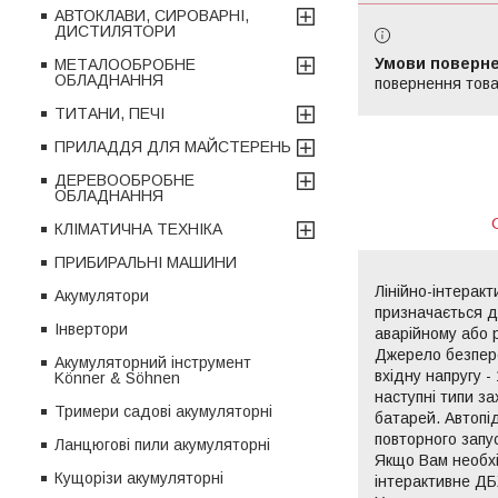
АВТОКЛАВИ, СИРОВАРНІ,
ДИСТИЛЯТОРИ
МЕТАЛООБРОБНЕ
ОБЛАДНАННЯ
повернення това
ТИТАНИ, ПЕЧІ
ПРИЛАДДЯ ДЛЯ МАЙСТЕРЕНЬ
ДЕРЕВООБРОБНЕ
ОБЛАДНАННЯ
КЛІМАТИЧНА ТЕХНІКА
ПРИБИРАЛЬНІ МАШИНИ
Лінійно-інтерак
Акумулятори
призначається д
Інвертори
аварійному або 
Джерело безпере
Акумуляторний інструмент
вхідну напругу 
Könner & Söhnen
наступні типи з
Тримери садові акумуляторні
батарей. Автопі
повторного запус
Ланцюгові пили акумуляторні
Якщо Вам необхі
Кущорізи акумуляторні
інтерактивне ДБ