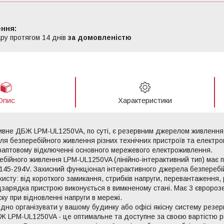
ру протягом 14 днів
за домовленістю
Опис
Характеристики
тивне ДБЖ LPM-UL1250VA, по суті, є резервним джерелом живлення
ля безперебійного живлення різних технічних пристроїв та електрон
раптовому відключенні основного мережевого електроживлення.
бійного живлення LPM-UL1250VA (лінійно-інтерактивний тип) має по
- 145-294V. Захисний функціонал інтерактивного джерела безпере
ахисту: від короткого замикання, стрибків напруги, перевантаження
дзарядка пристрою виконується в вимкненому стані. Має 3 євророзе
ку при відновленні напруги в мережі.
дно організувати у вашому будинку або офісі якісну систему резер
Ж LPM-UL1250VA - це оптимальне та доступне за своєю вартістю р