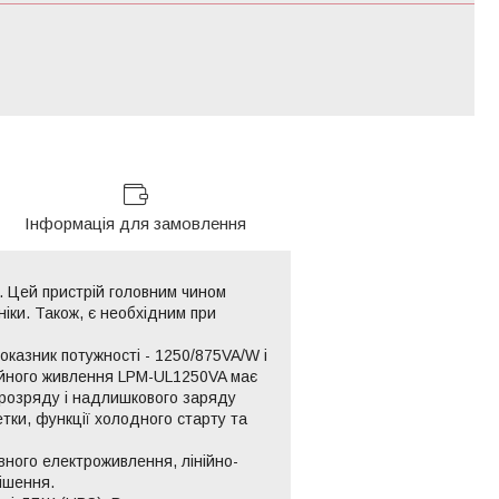
Інформація для замовлення
. Цей пристрій головним чином
іки. Також, є необхідним при
казник потужності - 1250/875VA/W і
бійного живлення LPM-UL1250VA має
, розряду і надлишкового заряду
тки, функції холодного старту та
вного електроживлення, лінійно-
ішення.