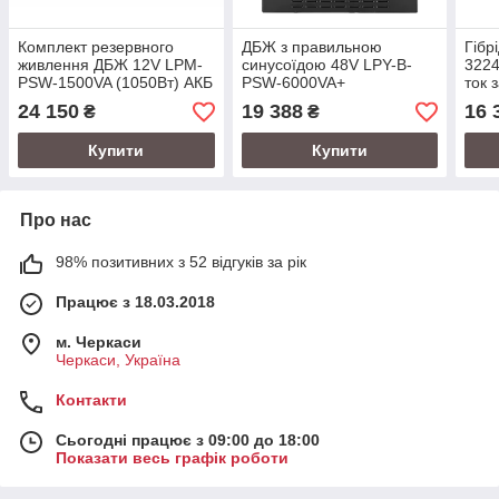
Комплект резервного
ДБЖ з правильною
Гiбр
живлення ДБЖ 12V LPM-
синусоїдою 48V LPY-B-
3224
PSW-1500VA (1050Вт) АКБ
PSW-6000VA+
ток 
LP LiFePO4 12,8V - 100 Ah
(4200Вт)10A/20A
MPPT
24 150
19 388
16 
₴
₴
(1280Wh) (BMS 100A/50А)
Купити
Купити
Про нас
98% позитивних з 52 відгуків за рік
Працює з 18.03.2018
м. Черкаси
Черкаси, Україна
Контакти
Сьогодні працює з 09:00 до 18:00
Показати весь графік роботи