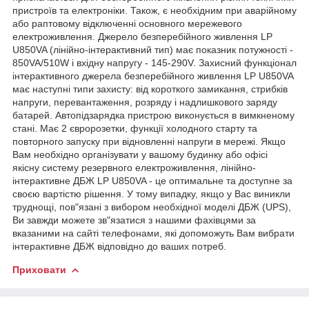
пристроїв та електроніки. Також, є необхідним при аварійному
або раптовому відключенні основного мережевого
електроживлення. Джерело безперебійного живлення LP
U850VA (лінійно-інтерактивний тип) має показник потужності -
850VA/510W і вхідну напругу - 145-290V. Захисний функціонал
інтерактивного джерела безперебійного живлення LP U850VA
має наступні типи захисту: від короткого замикання, стрибків
напруги, перевантаження, розряду і надлишкового заряду
батарей. Автопідзарядка пристрою виконується в вимкненому
стані. Має 2 євророзетки, функції холодного старту та
повторного запуску при відновленні напруги в мережі. Якщо
Вам необхідно організувати у вашому будинку або офісі
якісну систему резервного електроживлення, лінійно-
інтерактивне ДБЖ LP U850VA - це оптимальне та доступне за
своєю вартістю рішення. У тому випадку, якщо у Вас виникли
труднощі, пов"язані з вибором необхідної моделі ДБЖ (UPS),
Ви завжди можете зв"язатися з нашими фахівцями за
вказаними на сайті телефонами, які допоможуть Вам вибрати
інтерактивне ДБЖ відповідно до ваших потреб.
Приховати