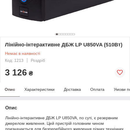
Лінійно-інтерактивне ДБЖ LP U850VA (510Вт)
Немає в наявності
Код: 1213
Роздріб
3 126
₴
Опис
Характеристики
Доставка
Оплата
Умови п
Опис
Лінійно-інтерактивне ДБЖ LP U850VA, по суті, є резервним
джерелом живлення. Цей пристрій головним чином
призначається для безперебійного живлення різних технічних