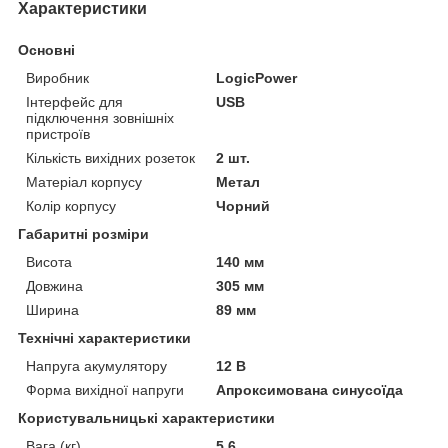
Характеристики
Основні
Виробник
LogicPower
Інтерфейс для
USB
підключення зовнішніх
пристроїв
Кількість вихідних розеток
2 шт.
Матеріал корпусу
Метал
Колір корпусу
Чорний
Габаритні розміри
Висота
140 мм
Довжина
305 мм
Ширина
89 мм
Технічні характеристики
Напруга акумулятору
12 В
Форма вихідної напруги
Апроксимована синусоїда
Користувальницькі характеристики
Вага (кг)
5,6