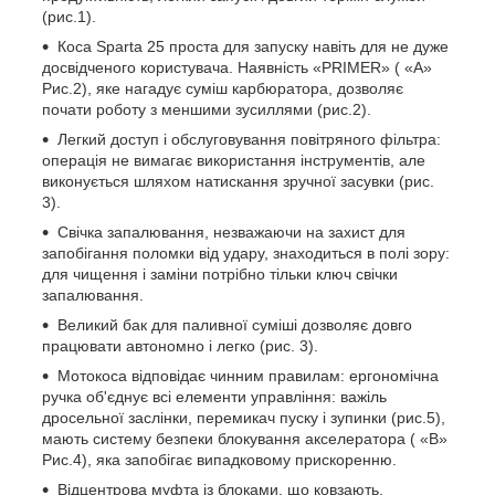
(рис.1).
Коса Sparta 25 проста для запуску навіть для не дуже
досвідченого користувача. Наявність «PRIMER» ( «A»
Рис.2), яке нагадує суміш карбюратора, дозволяє
почати роботу з меншими зусиллями (рис.2).
Легкий доступ і обслуговування повітряного фільтра:
операція не вимагає використання інструментів, але
виконується шляхом натискання зручної засувки (рис.
3).
Свічка запалювання, незважаючи на захист для
запобігання поломки від удару, знаходиться в полі зору:
для чищення і заміни потрібно тільки ключ свічки
запалювання.
Великий бак для паливної суміші дозволяє довго
працювати автономно і легко (рис. 3).
Мотокоса відповідає чинним правилам: ергономічна
ручка об'єднує всі елементи управління: важіль
дросельної заслінки, перемикач пуску і зупинки (рис.5),
мають систему безпеки блокування акселератора ( «B»
Рис.4), яка запобігає випадковому прискоренню.
Відцентрова муфта із блоками, що ковзають,