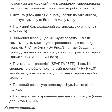
покритими антифрикційним матеріалом, спроектована
так, щоб витримувати тривалі умови роботи (рис.5).
Штанга (Ø26 для SPARTA25), повністю алюмінієва,
гарантує відмінну стійкість та малу масу.
Паливний бак захищений від випадкових зіткнень (
«C» Рис.6).
Зниження вібрацій до мінімуму завдяки: - п'яти
самозмащувальних втулок, розташованим всередині
трансмісійної трубки ( «D» Рис.7) - антивибрація на
кришці двигуна - антивибрація на опорі рукоятки керма
(тільки SPARTA25) «E» Рис.8)
Гнучкий вал трансмісії (SPARTA 25TR) зі сталі із
спеціальною оболонкою по всій довжині ( «F» Рис.9)
запобігає дратівливі вібрації і збільшує термін служби
машини.
Прозорий резервуар полегшує візуалізацію рівня
палива.
На ручці є також кріплення для джгута проводів (опція
для SPARTA25TR).
Характеристики: