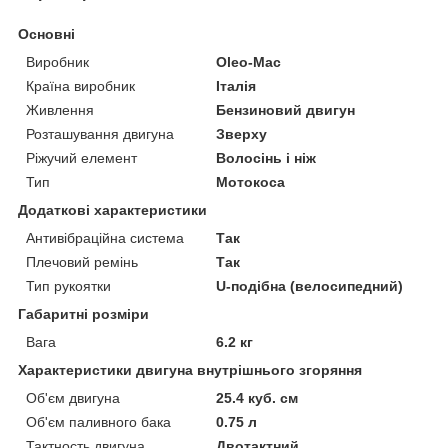
Основні
Виробник
Oleo-Mac
Країна виробник
Італія
Живлення
Бензиновий двигун
Розташування двигуна
Зверху
Ріжучий елемент
Волосінь і ніж
Тип
Мотокоса
Додаткові характеристики
Антивібраційна система
Так
Плечовий ремінь
Так
Тип рукоятки
U-подібна (велосипедний)
Габаритні розміри
Вага
6.2 кг
Характеристики двигуна внутрішнього згоряння
Об'єм двигуна
25.4 куб. см
Об'єм паливного бака
0.75 л
Тактность двигуна
Двотактний