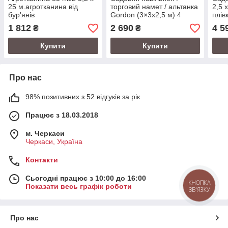
25 м.агротканина від
торговий намет / альтанка
2,5 
бур'янів
Gordon (3×3х2,5 м) 4
плів
стіни, з вікнами
Біла
1 812
2 690
4 5
₴
₴
та захистом UV 50+
(Графітовий)
Купити
Купити
Про нас
98% позитивних з 52 відгуків за рік
Працює з 18.03.2018
м. Черкаси
Черкаси, Україна
Контакти
Сьогодні працює з 10:00 до 16:00
КНОПКА
Показати весь графік роботи
ЗВ'ЯЗКУ
Про нас