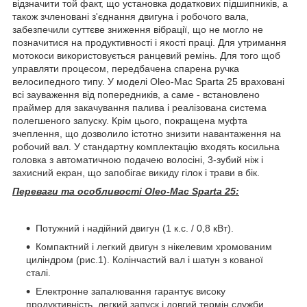
відзначити той факт, що установка додаткових підшипників, а
також зчленовані з'єднання двигуна і робочого вала,
забезпечили суттєве зниження вібрації, що не могло не
позначитися на продуктивності і якості праці. Для утримання
мотокоси використовується ранцевий ремінь. Для того щоб
управляти процесом, передбачена спарена ручка
велосипедного типу. У моделі Oleo-Mac Sparta 25 враховані
всі зауваження від попередників, а саме - встановлено
праймер для закачування палива і реалізована система
полегшеного запуску. Крім цього, покращена муфта
зчеплення, що дозволило істотно знизити навантаження на
робочий вал. У стандартну комплектацію входять косильна
головка з автоматичною подачею волосіні, 3-зубий ніж і
захисний екран, що запобігає викиду гілок і трави в бік.
Переваги та особливості Oleo-Mac Sparta 25:
Потужний і надійний двигун (1 к.с. / 0,8 кВт).
Компактний і легкий двигун з нікелевим хромованим
циліндром (рис.1). Колінчастий вал і шатун з кованої
сталі.
Електронне запалювання гарантує високу
продуктивність, легкий запуск і довгий термін служби