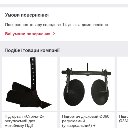
Умови повернення
Повернення товару впродовж 14 днів за домовленістю
Всі умови повернення
Подібні товари компанії
Підгортач «Стріла-2»
Підгортач дисковий Ø360
Підг
регулюємий для
регулюємий
Ø36
мотоблоку ПД3
(універсальний) +