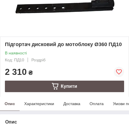
Підгортач дисковий до мотоблоку Ø360 ПД10
В наявності
Код: ПД10
Роздріб
2 310
₴
Купити
Опис
Характеристики
Доставка
Оплата
Умови п
Опис