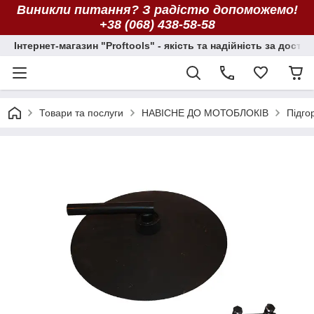
Виникли питання? З радістю допоможемо!
+38 (068) 438-58-58
Інтернет-магазин "Proftools" - якість та надійність за досту
Товари та послуги
НАВІСНЕ ДО МОТОБЛОКІВ
Підго