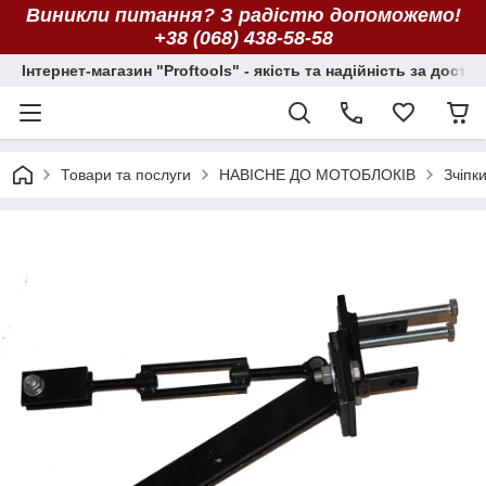
Виникли питання? З радістю допоможемо!
+38 (068) 438-58-58
Інтернет-магазин "Proftools" - якість та надійність за досту
Товари та послуги
НАВІСНЕ ДО МОТОБЛОКІВ
Зчіпк