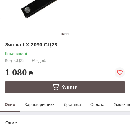
Зчіпка LX 2090 СЦ23
В наявності
Код: СЦ23
Роздріб
1 080
₴
Купити
Опис
Характеристики
Доставка
Оплата
Умови п
Опис