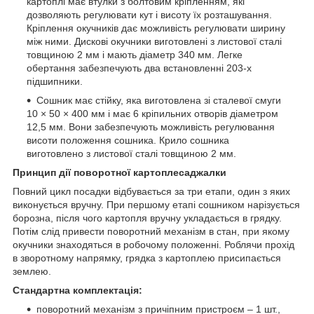
картоплі має втулки з болтовим кріпленням, які
дозволяють регулювати кут і висоту їх розташування.
Кріплення окучників дає можливість регулювати ширину
між ними. Дискові окучники виготовлені з листової сталі
товщиною 2 мм і мають діаметр 340 мм. Легке
обертання забезпечують два встановленні 203-х
підшипники.
Сошник має стійку, яка виготовлена зі сталевої смуги
10 × 50 × 400 мм і має 6 кріпильних отворів діаметром
12,5 мм. Вони забезпечують можливість регулювання
висоти положення сошника. Крило сошника
виготовлено з листової сталі товщиною 2 мм.
Принцип дії поворотної картоплесаджалки
Повний цикл посадки відбувається за три етапи, один з яких
виконується вручну. При першому етапі сошником нарізується
борозна, після чого картопля вручну укладається в грядку.
Потім слід привести поворотний механізм в стан, при якому
окучники знаходяться в робочому положенні. Роблячи прохід
в зворотному напрямку, грядка з картоплею присипається
землею.
Стандартна комплектація:
поворотний механізм з причіпним пристроєм – 1 шт.,