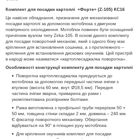
Комплект для посадки картоплі «Форте» (Z-105) КС16
Це навісне обладнання, призначене для механізованої
посадки картоплі за допомогою мотоблока з двигуном
повітряного охолодження. Мотоблок повинен бути оснащений
причіпним вузлом типу Zirka-105. В основі даного комплекту
для посадки поворотний механізм, який з одного боку має
кріплення для встановлення сошника, а з протилежного –
кріплення для встановлення дискових окучників. Цей пристрій
в народі може називатися «картоплесаджалка поворотна».
Особливості конструкції комплекту для посадки картоплі
Поворотна картоплесаджалка приєднується до
мотоблока за допомогою передньої частини зчіпки з
втулкою (висота 60 мм, внут. Ø18,5 мм). Передня
частина зчіпки зварна, приварена до рами і
укомплектована розпірними болтами.
Рама виготовлена з профільної труби перерізом 50 ×
50 мм, товщина стінки складає 2 мм, довжина – 240 мм.
Є фіксатор поворотного механізму. Обертання
відбувається на 90° в площині руху мотоблока.
Для кріплення окучників комплект для посадки