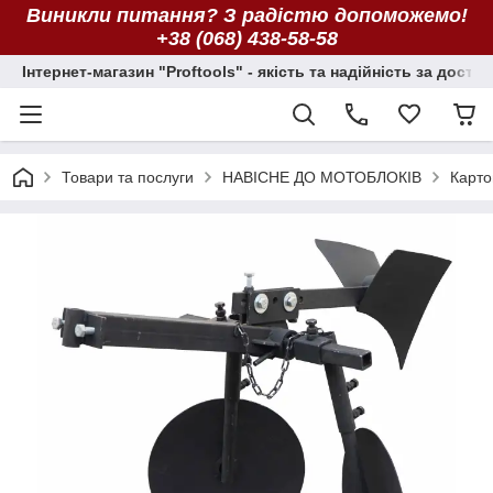
Виникли питання? З радістю допоможемо!
+38 (068) 438-58-58
Інтернет-магазин "Proftools" - якість та надійність за досту
Товари та послуги
НАВІСНЕ ДО МОТОБЛОКІВ
Карто