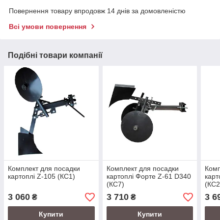
Повернення товару впродовж 14 днів за домовленістю
Всі умови повернення
Подібні товари компанії
Комплект для посадки
Комплект для посадки
Комп
картоплі Z-105 (КС1)
картоплі Форте Z-61 D340
карт
(КС7)
(КС2
3 060
3 710
3 6
₴
₴
Купити
Купити