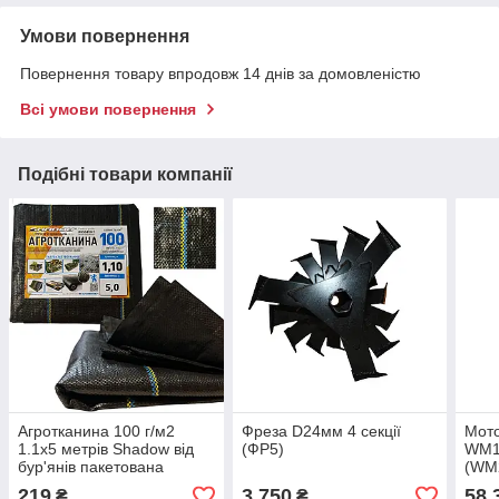
Умови повернення
Повернення товару впродовж 14 днів за домовленістю
Всі умови повернення
Подібні товари компанії
Агротканина 100 г/м2
Фреза D24мм 4 секції
Мот
1.1х5 метрів Shadow від
(ФР5)
WM1
бур'янів пакетована
(WM2
дифе
219
3 750
58 
₴
₴