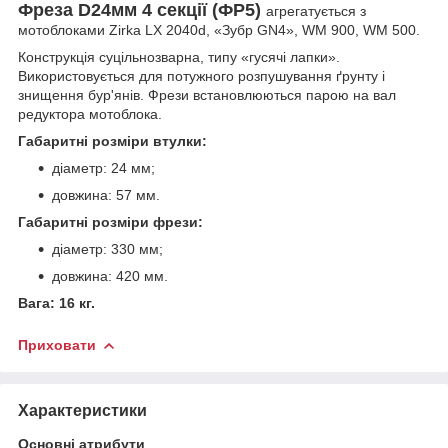
Фреза D24мм 4 секції (ФР5)
агрегатується з
мотоблоками Zirka LX 2040d, «Зубр GN4», WM 900, WM 500.
Конструкція суцільнозварна, типу «гусячі лапки».
Використовується для потужного розпушування ґрунту і
знищення бур'янів. Фрези встановлюються парою на вал
редуктора мотоблока.
Габаритні розміри втулки:
діаметр: 24 мм;
довжина: 57 мм.
Габаритні розміри фрези:
діаметр: 330 мм;
довжина: 420 мм.
Вага: 16 кг.
Приховати
Характеристики
Основні атрибути