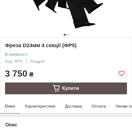
Фреза D24мм 4 секції (ФР5)
В наявності
Код: ФР5
Роздріб
3 750
₴
Купити
Опис
Характеристики
Доставка
Оплата
Умови п
Опис