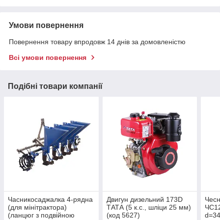
Умови повернення
Повернення товару впродовж 14 днів за домовленістю
Всі умови повернення
Подібні товари компанії
Часникосаджалка 4-рядна
Двигун дизельний 173D
Чесн
(для мінітрактора)
ТАТА (5 к.с., шліци 25 мм)
ЧС12
(ланцюг з подвійною
(код 5627)
d=34