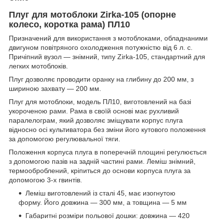
Плуг для мотоблоки Zirka-105 (опорне
колесо, коротка рама) ПЛ10
Призначений для використання з мотоблоками, обладнаними
двигуном повітряного охолодження потужністю від 6 л. с.
Причіпний вузол — знімний, типу Zirka-105, стандартний для
легких мотоблоків.
Плуг дозволяє проводити оранку на глибину до 200 мм, з
шириною захвату — 200 мм.
Плуг для мотоблоки, модель ПЛ10, виготовлений на базі
укороченою рами. Рама в своїй основі має рухливий
паралелограм, який дозволяє зміщувати корпус плуга
відносно осі культиватора без зміни його кутового положення
за допомогою регулювальної тяги.
Положення корпуса плуга в поперечній площині регулюється
з допомогою пазів на задній частині рами. Леміш знімний,
термооброблений, кріпиться до основи корпуса плуга за
допомогою 3-х гвинтів.
Леміш виготовлений із сталі 45, має изогнутою
форму. Його довжина — 300 мм, а товщина — 5 мм
Габаритні розміри польової дошки: довжина — 420