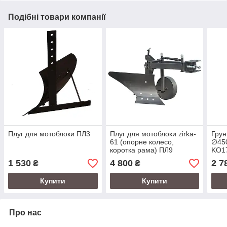
Подібні товари компанії
Плуг для мотоблоки ПЛ3
Плуг для мотоблоки zirka-
Грун
61 (опорне колесо,
∅450
коротка рама) ПЛ9
KO1
1 530
4 800
2 7
₴
₴
Купити
Купити
Про нас