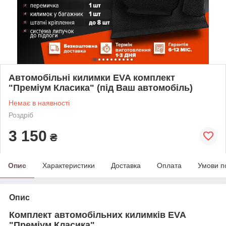
Автомобільні килимки EVA комплект
"Преміум Класика" (під Ваш автомобіль)
Немає в наявності
Роздріб
3 150
₴
Опис
Характеристики
Доставка
Оплата
Умови п
Опис
Комплект автомобільних килимків EVA
"
Преміум Класика
"