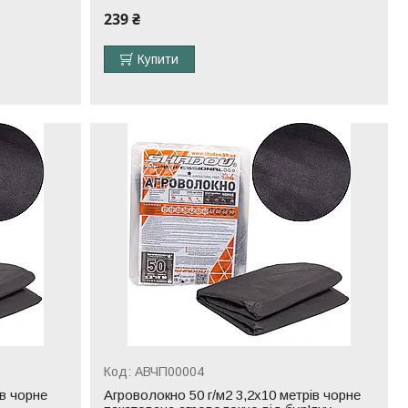
239 ₴
Купити
АВЧП00004
ів чорне
Агроволокно 50 г/м2 3,2х10 метрів чорне