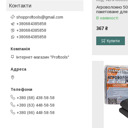
Контакти
Агроволокно 50 
пакетоване дл
shopproftools@gmail.com
В наявності
+380684385858
367 ₴
+380684385858
+380684385858
Купити
Інтернет-магазин "Proftools"
Черкаси, Україна
+380 (68) 438-58-58
+380 (63) 448-58-58
+380 (66) 448-58-58