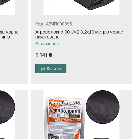
АВЧП000095
рів чорне
Агроволокно 90 г/м2 3,2х10 метрів чорне
'янів
пакетоване
В наявності
1 141 ₴
Купити