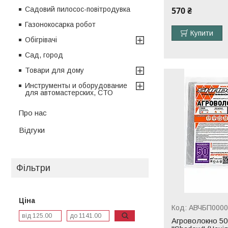
Садовий пилосос-повітродувка
570 ₴
Газонокосарка робот
Купити
Обігрівачі
Сад, город
Товари для дому
Инструменты и оборудование
для автомастерских, СТО
Про нас
Відгуки
Фільтри
Ціна
АВЧБП0000
Агроволокно 50 