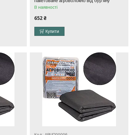
пакетоване агроволокно від бур'яну
В наявності
652 ₴
Купити
АВЧП00006