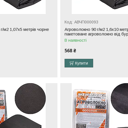
АВЧП000093
г/м2 1,07х5 метрів чорне
Агроволокно 90 г/м2 1,6х10 мет
пакетоване агроволокно від бур
В наявності
568 ₴
Купити