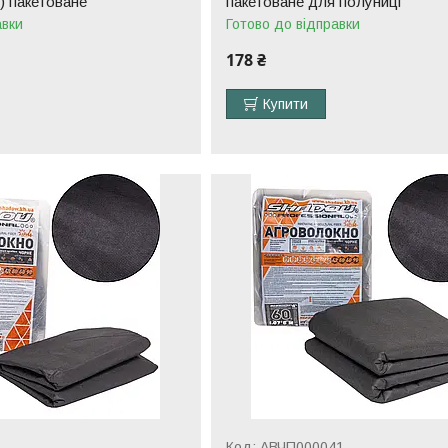
) пакетоване
пакетоване для полуниці
авки
Готово до відправки
178 ₴
Купити
АВЧП000041