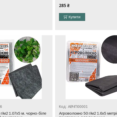
285 ₴
Купити
6
АВЧП00001
г/м2 1.07х5 м. чорно-біле
Агроволокно 50 г/м2 1.6х5 метр